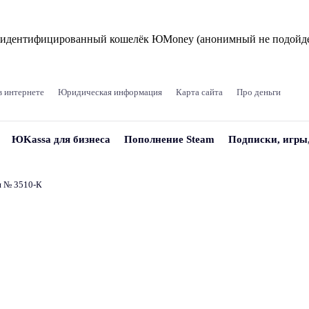
и идентифицированный кошелёк ЮMoney (анонимный не подойде
в интернете
Юридическая информация
Карта сайта
Про деньги
ЮKassa для бизнеса
Пополнение Steam
Подписки, игры
и № 3510‑К