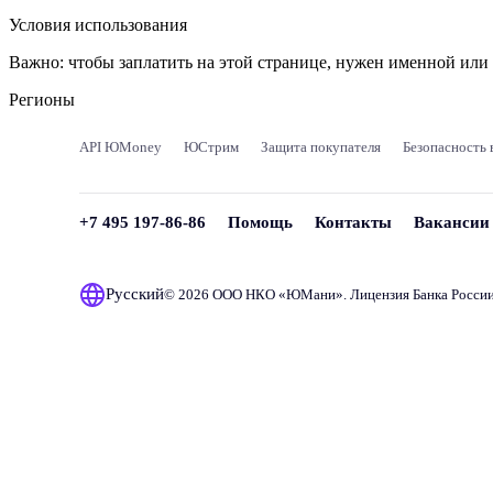
Условия использования
Важно:
чтобы заплатить на этой странице, нужен именной ил
Регионы
API ЮMoney
ЮСтрим
Защита покупателя
Безопасность 
+7 495 197-86-86
Помощь
Контакты
Вакансии
Русский
© 2026 ООО НКО «
ЮМани
». Лицензия Банка Росси