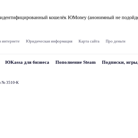
и идентифицированный кошелёк ЮMoney (анонимный не подойде
в интернете
Юридическая информация
Карта сайта
Про деньги
ЮKassa для бизнеса
Пополнение Steam
Подписки, игры
и № 3510‑К