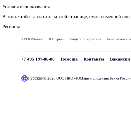
Условия использования
Важно:
чтобы заплатить на этой странице, нужен именной ил
Регионы
API ЮMoney
ЮСтрим
Защита покупателя
Безопасность 
+7 495 197-86-86
Помощь
Контакты
Вакансии
Русский
© 2026 ООО НКО «
ЮМани
». Лицензия Банка Росси