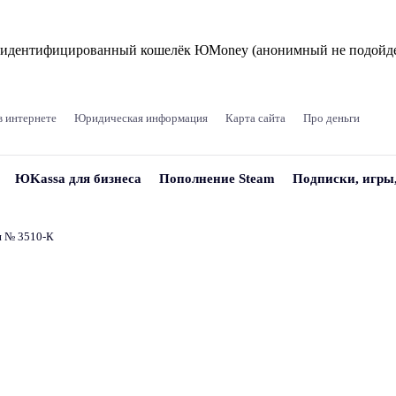
и идентифицированный кошелёк ЮMoney (анонимный не подойде
в интернете
Юридическая информация
Карта сайта
Про деньги
ЮKassa для бизнеса
Пополнение Steam
Подписки, игры
и № 3510‑К