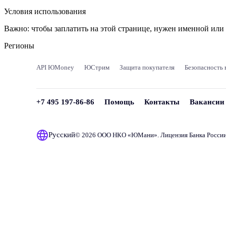
Условия использования
Важно:
чтобы заплатить на этой странице, нужен именной ил
Регионы
API ЮMoney
ЮСтрим
Защита покупателя
Безопасность 
+7 495 197-86-86
Помощь
Контакты
Вакансии
Русский
© 2026 ООО НКО «
ЮМани
». Лицензия Банка Росси