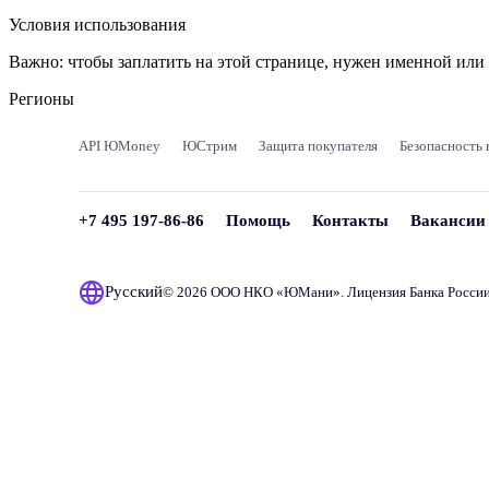
Условия использования
Важно:
чтобы заплатить на этой странице, нужен именной ил
Регионы
API ЮMoney
ЮСтрим
Защита покупателя
Безопасность 
+7 495 197-86-86
Помощь
Контакты
Вакансии
Русский
© 2026 ООО НКО «
ЮМани
». Лицензия Банка Росси