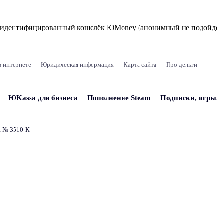
и идентифицированный кошелёк ЮMoney (анонимный не подойде
в интернете
Юридическая информация
Карта сайта
Про деньги
ЮKassa для бизнеса
Пополнение Steam
Подписки, игры
и № 3510‑К