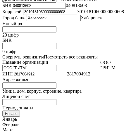
БИК
040813608
Корр. счёт
30101810600000000608
Город банка
Хабаровск
Новый р/с
20 цифр
БИК
9 цифр
Свернуть реквизиты
Посмотреть все реквизиты
Название организации
ООО
"РИТМ"
ИНН
2817004912
Адрес жилья
Улица, дом, корпус, строение, квартира
Лицевой счёт
Период оплаты
Январь
Январь
Февраль
Март