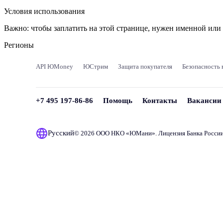
Условия использования
Важно:
чтобы заплатить на этой странице, нужен именной ил
Регионы
API ЮMoney
ЮСтрим
Защита покупателя
Безопасность 
+7 495 197-86-86
Помощь
Контакты
Вакансии
Русский
© 2026 ООО НКО «
ЮМани
». Лицензия Банка Росси