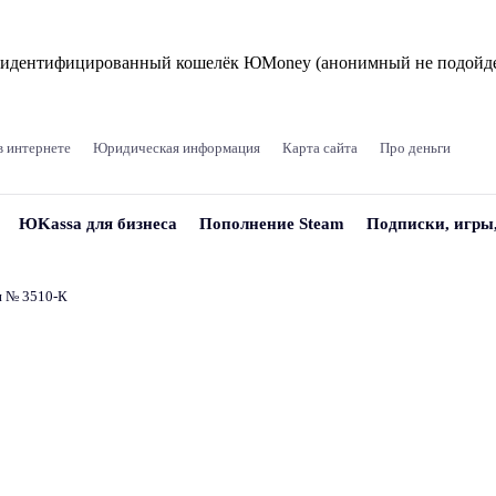
и идентифицированный кошелёк ЮMoney (анонимный не подойде
в интернете
Юридическая информация
Карта сайта
Про деньги
ЮKassa для бизнеса
Пополнение Steam
Подписки, игры
и № 3510‑К