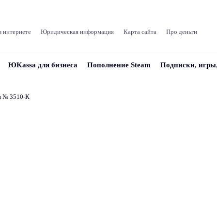
в интернете
Юридическая информация
Карта сайта
Про деньги
ЮKassa для бизнеса
Пополнение Steam
Подписки, игры
и № 3510‑К