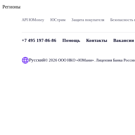
Регионы
API ЮMoney
ЮСтрим
Защита покупателя
Безопасность 
+7 495 197-86-86
Помощь
Контакты
Вакансии
Русский
© 2026 ООО НКО «
ЮМани
». Лицензия Банка Росси