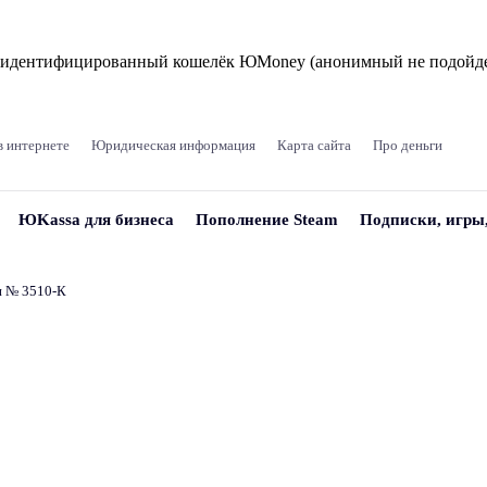
и идентифицированный кошелёк ЮMoney (анонимный не подойде
в интернете
Юридическая информация
Карта сайта
Про деньги
ЮKassa для бизнеса
Пополнение Steam
Подписки, игры
и № 3510‑К