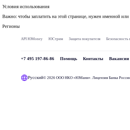
Условия использования
Важно:
чтобы заплатить на этой странице, нужен именной ил
Регионы
API ЮMoney
ЮСтрим
Защита покупателя
Безопасность 
+7 495 197-86-86
Помощь
Контакты
Вакансии
Русский
© 2026 ООО НКО «
ЮМани
». Лицензия Банка Росси