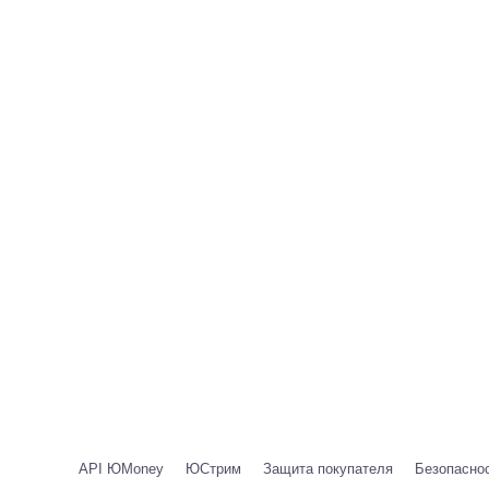
API ЮMoney
ЮСтрим
Защита покупателя
Безопаснос