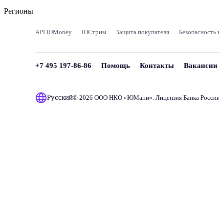
Регионы
API ЮMoney
ЮСтрим
Защита покупателя
Безопасность 
+7 495 197-86-86
Помощь
Контакты
Вакансии
Русский
© 2026 ООО НКО «
ЮМани
». Лицензия Банка Росси