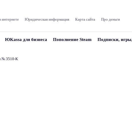
в интернете
Юридическая информация
Карта сайта
Про деньги
ЮKassa для бизнеса
Пополнение Steam
Подписки, игры
и № 3510‑К