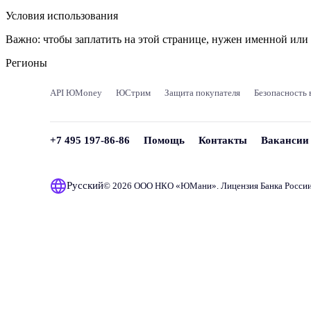
Условия использования
Важно:
чтобы заплатить на этой странице, нужен именной ил
Регионы
API ЮMoney
ЮСтрим
Защита покупателя
Безопасность 
+7 495 197-86-86
Помощь
Контакты
Вакансии
Русский
© 2026 ООО НКО «
ЮМани
». Лицензия Банка Росси