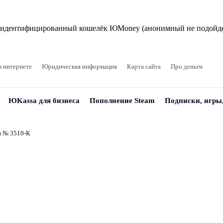
и идентифицированный кошелёк ЮMoney (анонимный не подойде
в интернете
Юридическая информация
Карта сайта
Про деньги
ЮKassa для бизнеса
Пополнение Steam
Подписки, игры
и № 3510‑К