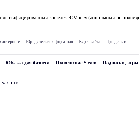
и идентифицированный кошелёк ЮMoney (анонимный не подойде
в интернете
Юридическая информация
Карта сайта
Про деньги
ЮKassa для бизнеса
Пополнение Steam
Подписки, игры
и № 3510‑К