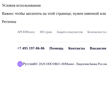
Условия использования
Важно:
чтобы заплатить на этой странице, нужен именной ил
Регионы
API ЮMoney
ЮСтрим
Защита покупателя
Безопасность 
+7 495 197-86-86
Помощь
Контакты
Вакансии
Русский
© 2026 ООО НКО «
ЮМани
». Лицензия Банка Росси