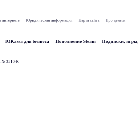
в интернете
Юридическая информация
Карта сайта
Про деньги
ЮKassa для бизнеса
Пополнение Steam
Подписки, игры
и № 3510‑К