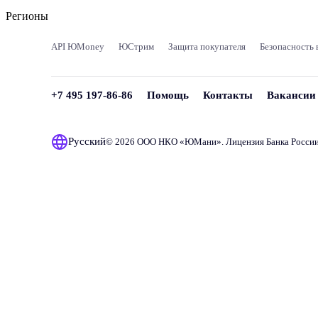
Регионы
API ЮMoney
ЮСтрим
Защита покупателя
Безопасность 
+7 495 197-86-86
Помощь
Контакты
Вакансии
Русский
© 2026 ООО НКО «
ЮМани
». Лицензия Банка Росси