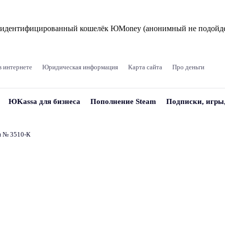
и идентифицированный кошелёк ЮMoney (анонимный не подойде
в интернете
Юридическая информация
Карта сайта
Про деньги
ЮKassa для бизнеса
Пополнение Steam
Подписки, игры
и № 3510‑К