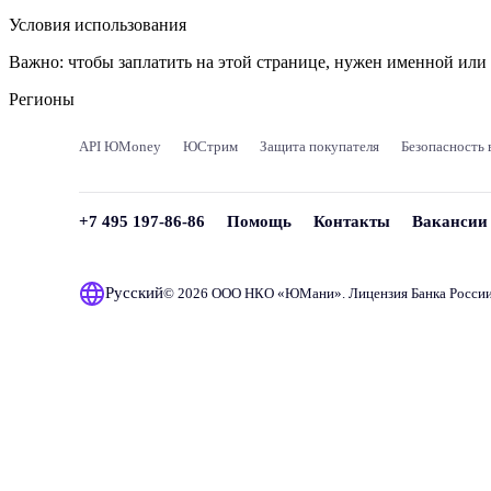
Условия использования
Важно:
чтобы заплатить на этой странице, нужен именной ил
Регионы
API ЮMoney
ЮСтрим
Защита покупателя
Безопасность 
+7 495 197-86-86
Помощь
Контакты
Вакансии
Русский
© 2026 ООО НКО «
ЮМани
». Лицензия Банка Росси