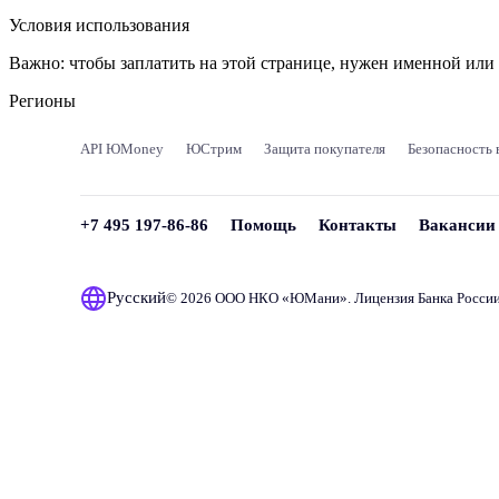
Условия использования
Важно:
чтобы заплатить на этой странице, нужен именной ил
Регионы
API ЮMoney
ЮСтрим
Защита покупателя
Безопасность 
+7 495 197-86-86
Помощь
Контакты
Вакансии
Русский
© 2026 ООО НКО «
ЮМани
». Лицензия Банка Росси