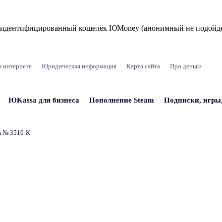
и идентифицированный кошелёк ЮMoney (анонимный не подойде
в интернете
Юридическая информация
Карта сайта
Про деньги
ЮKassa для бизнеса
Пополнение Steam
Подписки, игры
и № 3510‑К