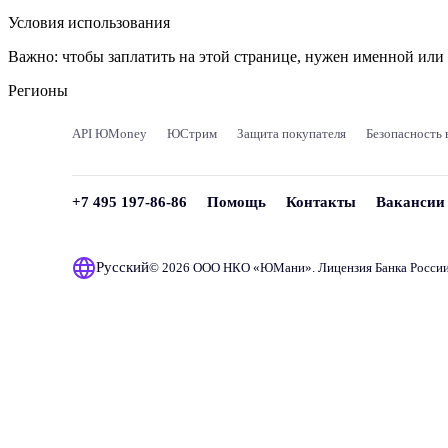
Условия использования
Важно:
чтобы заплатить на этой странице, нужен именной ил
Регионы
API ЮMoney
ЮСтрим
Защита покупателя
Безопасность 
+7 495 197-86-86
Помощь
Контакты
Вакансии
Русский
© 2026 ООО НКО «
ЮМани
». Лицензия Банка Росси