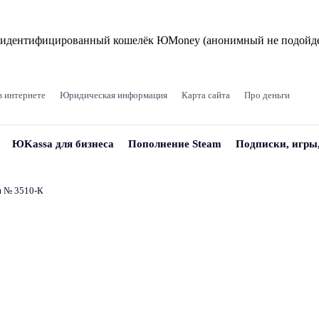
и идентифицированный кошелёк ЮMoney (анонимный не подойде
в интернете
Юридическая информация
Карта сайта
Про деньги
ЮKassa для бизнеса
Пополнение Steam
Подписки, игры
и № 3510‑К