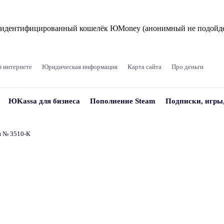
и идентифицированный кошелёк ЮMoney (анонимный не подойде
в интернете
Юридическая информация
Карта сайта
Про деньги
ЮKassa для бизнеса
Пополнение Steam
Подписки, игры
и № 3510‑К