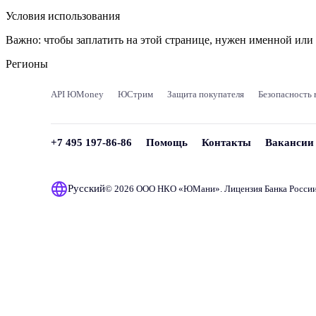
Условия использования
Важно:
чтобы заплатить на этой странице, нужен именной ил
Регионы
API ЮMoney
ЮСтрим
Защита покупателя
Безопасность 
+7 495 197-86-86
Помощь
Контакты
Вакансии
Русский
© 2026 ООО НКО «
ЮМани
». Лицензия Банка Росси