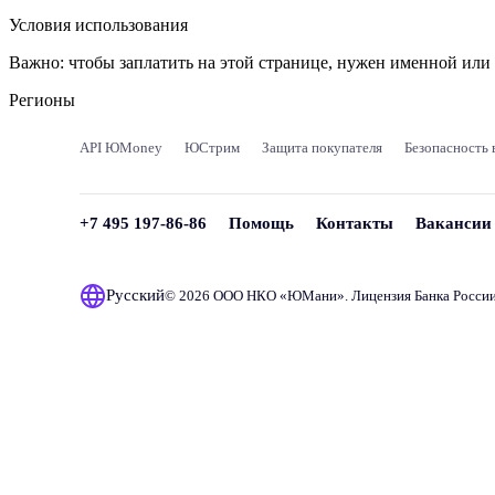
Условия использования
Важно:
чтобы заплатить на этой странице, нужен именной ил
Регионы
API ЮMoney
ЮСтрим
Защита покупателя
Безопасность 
+7 495 197-86-86
Помощь
Контакты
Вакансии
Русский
© 2026 ООО НКО «
ЮМани
». Лицензия Банка Росси