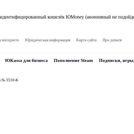
и идентифицированный кошелёк ЮMoney (анонимный не подойде
в интернете
Юридическая информация
Карта сайта
Про деньги
ЮKassa для бизнеса
Пополнение Steam
Подписки, игры
и № 3510‑К