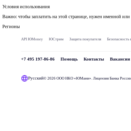
Условия использования
Важно:
чтобы заплатить на этой странице, нужен именной ил
Регионы
API ЮMoney
ЮСтрим
Защита покупателя
Безопасность 
+7 495 197-86-86
Помощь
Контакты
Вакансии
Русский
© 2026 ООО НКО «
ЮМани
». Лицензия Банка Росси