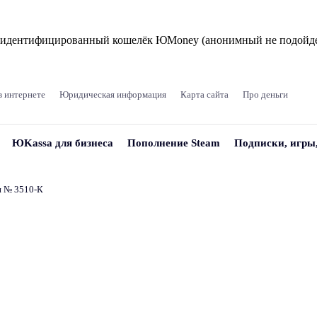
и идентифицированный кошелёк ЮMoney (анонимный не подойде
в интернете
Юридическая информация
Карта сайта
Про деньги
ЮKassa для бизнеса
Пополнение Steam
Подписки, игры
и № 3510‑К