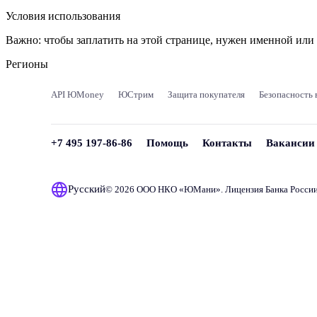
Условия использования
Важно:
чтобы заплатить на этой странице, нужен именной ил
Регионы
API ЮMoney
ЮСтрим
Защита покупателя
Безопасность 
+7 495 197-86-86
Помощь
Контакты
Вакансии
Русский
© 2026 ООО НКО «
ЮМани
». Лицензия Банка Росси