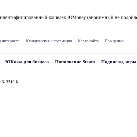
и идентифицированный кошелёк ЮMoney (анонимный не подойде
в интернете
Юридическая информация
Карта сайта
Про деньги
ЮKassa для бизнеса
Пополнение Steam
Подписки, игры
и № 3510‑К