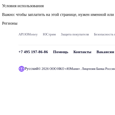
Условия использования
Важно:
чтобы заплатить на этой странице, нужен именной ил
Регионы
API ЮMoney
ЮСтрим
Защита покупателя
Безопасность 
+7 495 197-86-86
Помощь
Контакты
Вакансии
Русский
© 2026 ООО НКО «
ЮМани
». Лицензия Банка Росси