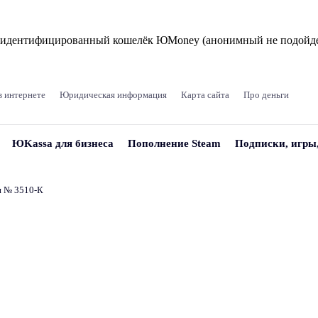
и идентифицированный кошелёк ЮMoney (анонимный не подойде
в интернете
Юридическая информация
Карта сайта
Про деньги
ЮKassa для бизнеса
Пополнение Steam
Подписки, игры
и № 3510‑К