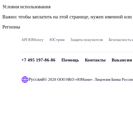
Условия использования
Важно:
чтобы заплатить на этой странице, нужен именной ил
Регионы
API ЮMoney
ЮСтрим
Защита покупателя
Безопасность 
+7 495 197-86-86
Помощь
Контакты
Вакансии
Русский
© 2026 ООО НКО «
ЮМани
». Лицензия Банка Росси