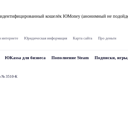
и идентифицированный кошелёк ЮMoney (анонимный не подойде
в интернете
Юридическая информация
Карта сайта
Про деньги
ЮKassa для бизнеса
Пополнение Steam
Подписки, игры
и № 3510‑К