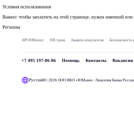
Условия использования
Важно:
чтобы заплатить на этой странице, нужен именной ил
Регионы
API ЮMoney
ЮСтрим
Защита покупателя
Безопасность 
+7 495 197-86-86
Помощь
Контакты
Вакансии
Русский
© 2026 ООО НКО «
ЮМани
». Лицензия Банка Росси