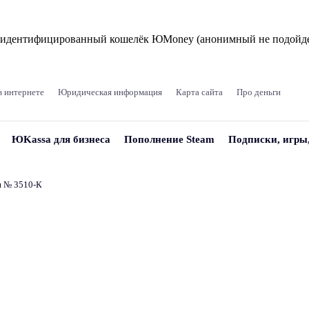
и идентифицированный кошелёк ЮMoney (анонимный не подойде
в интернете
Юридическая информация
Карта сайта
Про деньги
ЮKassa для бизнеса
Пополнение Steam
Подписки, игры
и № 3510‑К