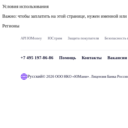
Условия использования
Важно:
чтобы заплатить на этой странице, нужен именной ил
Регионы
API ЮMoney
ЮСтрим
Защита покупателя
Безопасность 
+7 495 197-86-86
Помощь
Контакты
Вакансии
Русский
© 2026 ООО НКО «
ЮМани
». Лицензия Банка Росси