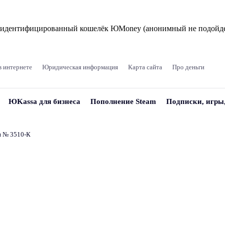
и идентифицированный кошелёк ЮMoney (анонимный не подойде
в интернете
Юридическая информация
Карта сайта
Про деньги
ЮKassa для бизнеса
Пополнение Steam
Подписки, игры
и № 3510‑К