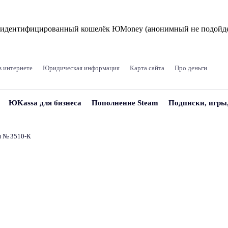
и идентифицированный кошелёк ЮMoney (анонимный не подойде
в интернете
Юридическая информация
Карта сайта
Про деньги
ЮKassa для бизнеса
Пополнение Steam
Подписки, игры
и № 3510‑К