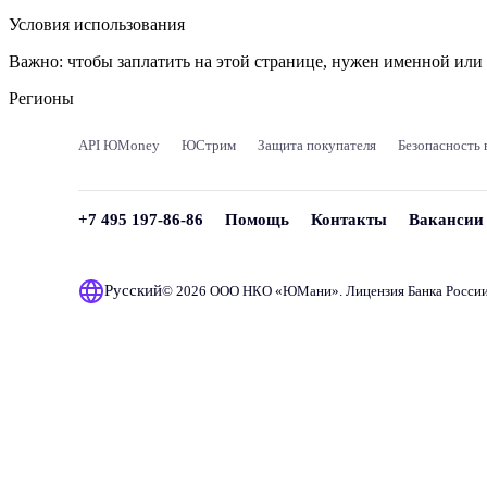
Условия использования
Важно:
чтобы заплатить на этой странице, нужен именной ил
Регионы
API ЮMoney
ЮСтрим
Защита покупателя
Безопасность 
+7 495 197-86-86
Помощь
Контакты
Вакансии
Русский
© 2026 ООО НКО «
ЮМани
». Лицензия Банка Росси