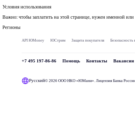
Условия использования
Важно:
чтобы заплатить на этой странице, нужен именной ил
Регионы
API ЮMoney
ЮСтрим
Защита покупателя
Безопасность 
+7 495 197-86-86
Помощь
Контакты
Вакансии
Русский
© 2026 ООО НКО «
ЮМани
». Лицензия Банка Росси