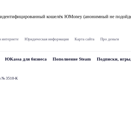
и идентифицированный кошелёк ЮMoney (анонимный не подойде
в интернете
Юридическая информация
Карта сайта
Про деньги
ЮKassa для бизнеса
Пополнение Steam
Подписки, игры
и № 3510‑К