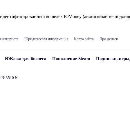
и идентифицированный кошелёк ЮMoney (анонимный не подойде
в интернете
Юридическая информация
Карта сайта
Про деньги
ЮKassa для бизнеса
Пополнение Steam
Подписки, игры
и № 3510‑К