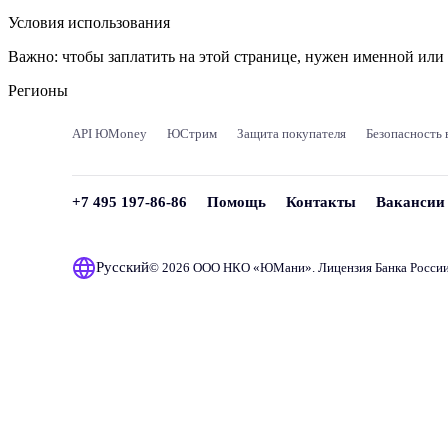
Условия использования
Важно:
чтобы заплатить на этой странице, нужен именной ил
Регионы
API ЮMoney
ЮСтрим
Защита покупателя
Безопасность 
+7 495 197-86-86
Помощь
Контакты
Вакансии
Русский
© 2026 ООО НКО «
ЮМани
». Лицензия Банка Росси