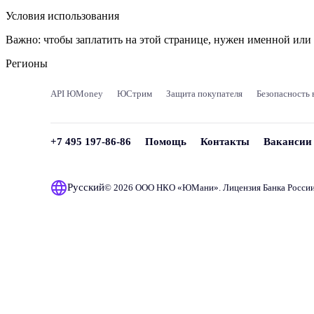
Условия использования
Важно:
чтобы заплатить на этой странице, нужен именной ил
Регионы
API ЮMoney
ЮСтрим
Защита покупателя
Безопасность 
+7 495 197-86-86
Помощь
Контакты
Вакансии
Русский
© 2026 ООО НКО «
ЮМани
». Лицензия Банка Росси