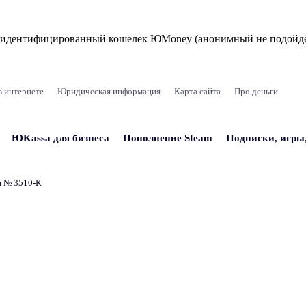
и идентифицированный кошелёк ЮMoney (анонимный не подойде
в интернете
Юридическая информация
Карта сайта
Про деньги
ЮKassa для бизнеса
Пополнение Steam
Подписки, игры
и № 3510‑К