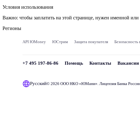
Условия использования
Важно:
чтобы заплатить на этой странице, нужен именной ил
Регионы
API ЮMoney
ЮСтрим
Защита покупателя
Безопасность 
+7 495 197-86-86
Помощь
Контакты
Вакансии
Русский
© 2026 ООО НКО «
ЮМани
». Лицензия Банка Росси