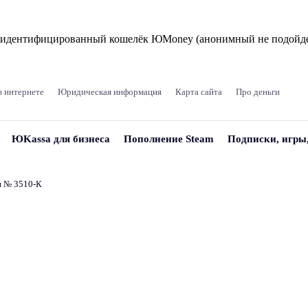
и идентифицированный кошелёк ЮMoney (анонимный не подойде
в интернете
Юридическая информация
Карта сайта
Про деньги
ЮKassa для бизнеса
Пополнение Steam
Подписки, игры
и № 3510‑К