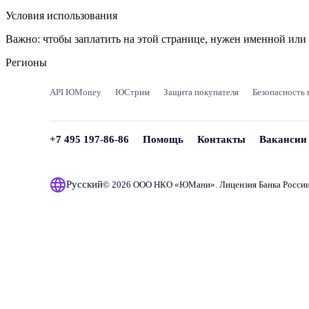
Условия использования
Важно:
чтобы заплатить на этой странице, нужен именной ил
Регионы
API ЮMoney
ЮСтрим
Защита покупателя
Безопасность 
+7 495 197-86-86
Помощь
Контакты
Вакансии
Русский
© 2026 ООО НКО «
ЮМани
». Лицензия Банка Росси