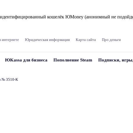
и идентифицированный кошелёк ЮMoney (анонимный не подойде
в интернете
Юридическая информация
Карта сайта
Про деньги
ЮKassa для бизнеса
Пополнение Steam
Подписки, игры
и № 3510‑К