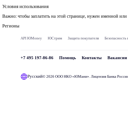
Условия использования
Важно:
чтобы заплатить на этой странице, нужен именной ил
Регионы
API ЮMoney
ЮСтрим
Защита покупателя
Безопасность 
+7 495 197-86-86
Помощь
Контакты
Вакансии
Русский
© 2026 ООО НКО «
ЮМани
». Лицензия Банка Росси