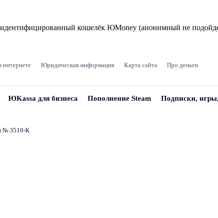
и идентифицированный кошелёк ЮMoney (анонимный не подойде
в интернете
Юридическая информация
Карта сайта
Про деньги
ЮKassa для бизнеса
Пополнение Steam
Подписки, игры
и № 3510‑К