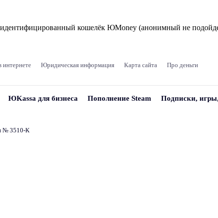
и идентифицированный кошелёк ЮMoney (анонимный не подойде
в интернете
Юридическая информация
Карта сайта
Про деньги
ЮKassa для бизнеса
Пополнение Steam
Подписки, игры
и № 3510‑К