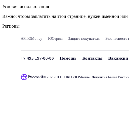
Условия использования
Важно:
чтобы заплатить на этой странице, нужен именной ил
Регионы
API ЮMoney
ЮСтрим
Защита покупателя
Безопасность 
+7 495 197-86-86
Помощь
Контакты
Вакансии
Русский
© 2026 ООО НКО «
ЮМани
». Лицензия Банка Росси