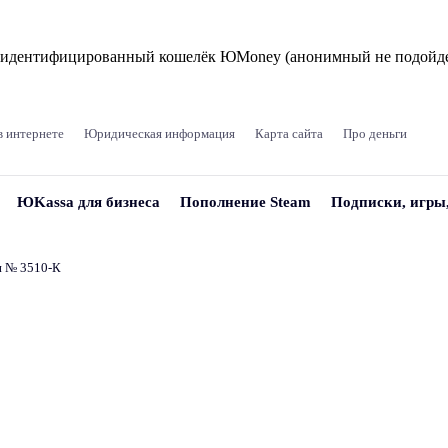
и идентифицированный кошелёк ЮMoney (анонимный не подойде
в интернете
Юридическая информация
Карта сайта
Про деньги
ЮKassa для бизнеса
Пополнение Steam
Подписки, игры
и № 3510‑К