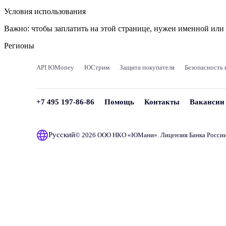
Условия использования
Важно:
чтобы заплатить на этой странице, нужен именной ил
Регионы
API ЮMoney
ЮСтрим
Защита покупателя
Безопасность 
+7 495 197-86-86
Помощь
Контакты
Вакансии
Русский
© 2026 ООО НКО «
ЮМани
». Лицензия Банка Росси