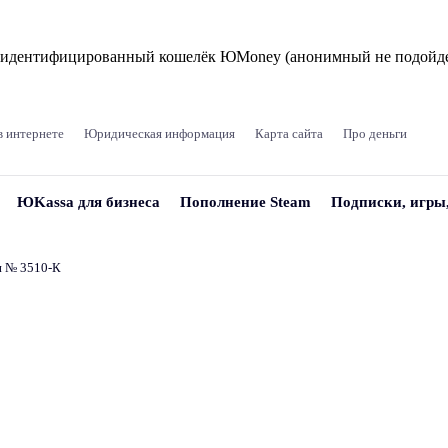
и идентифицированный кошелёк ЮMoney (анонимный не подойде
в интернете
Юридическая информация
Карта сайта
Про деньги
ЮKassa для бизнеса
Пополнение Steam
Подписки, игры
и № 3510‑К