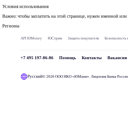
Условия использования
Важно:
чтобы заплатить на этой странице, нужен именной ил
Регионы
API ЮMoney
ЮСтрим
Защита покупателя
Безопасность 
+7 495 197-86-86
Помощь
Контакты
Вакансии
Русский
© 2026 ООО НКО «
ЮМани
». Лицензия Банка Росси