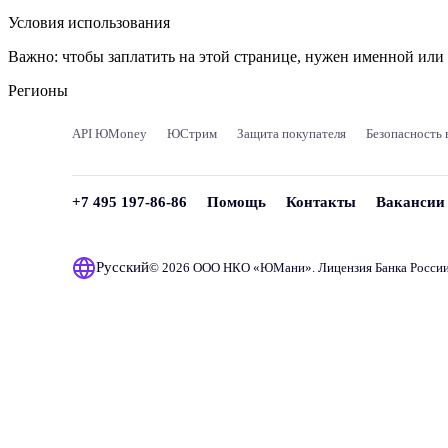
Условия использования
Важно:
чтобы заплатить на этой странице, нужен именной ил
Регионы
API ЮMoney
ЮСтрим
Защита покупателя
Безопасность 
+7 495 197-86-86
Помощь
Контакты
Вакансии
Русский
© 2026 ООО НКО «
ЮМани
». Лицензия Банка Росси