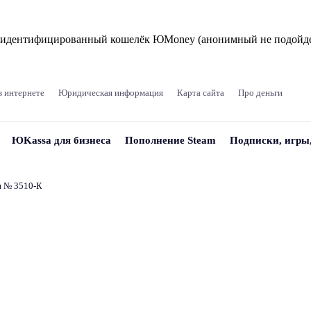
и идентифицированный кошелёк ЮMoney (анонимный не подойде
в интернете
Юридическая информация
Карта сайта
Про деньги
ЮKassa для бизнеса
Пополнение Steam
Подписки, игры
и № 3510‑К