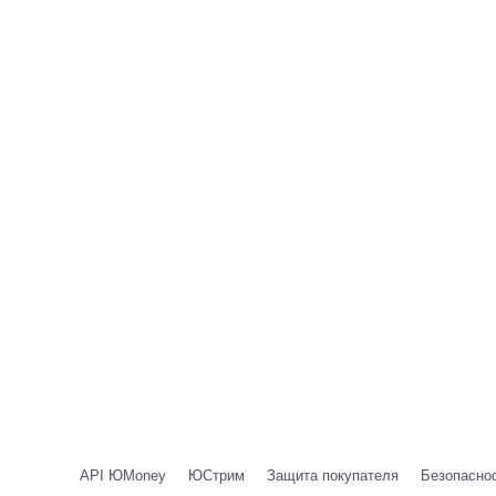
API ЮMoney
ЮСтрим
Защита покупателя
Безопаснос