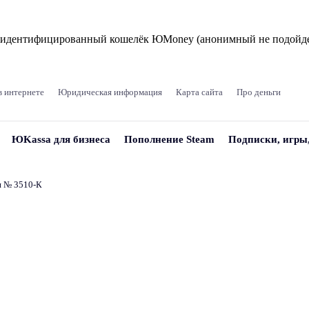
и идентифицированный кошелёк ЮMoney (анонимный не подойде
в интернете
Юридическая информация
Карта сайта
Про деньги
ЮKassa для бизнеса
Пополнение Steam
Подписки, игры
и № 3510‑К