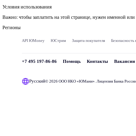
Условия использования
Важно:
чтобы заплатить на этой странице, нужен именной ил
Регионы
API ЮMoney
ЮСтрим
Защита покупателя
Безопасность 
+7 495 197-86-86
Помощь
Контакты
Вакансии
Русский
© 2026 ООО НКО «
ЮМани
». Лицензия Банка Росси