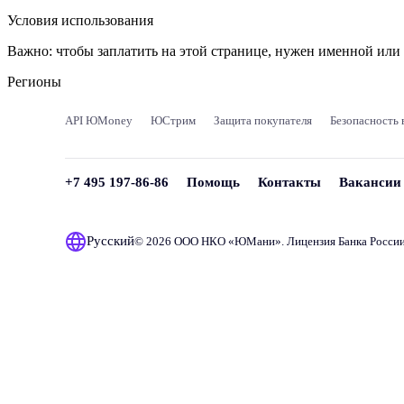
Условия использования
Важно:
чтобы заплатить на этой странице, нужен именной ил
Регионы
API ЮMoney
ЮСтрим
Защита покупателя
Безопасность 
+7 495 197-86-86
Помощь
Контакты
Вакансии
Русский
© 2026 ООО НКО «
ЮМани
». Лицензия Банка Росси