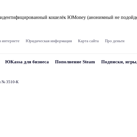
и идентифицированный кошелёк ЮMoney (анонимный не подойде
в интернете
Юридическая информация
Карта сайта
Про деньги
ЮKassa для бизнеса
Пополнение Steam
Подписки, игры
и № 3510‑К