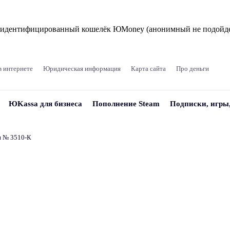
и идентифицированный кошелёк ЮMoney (анонимный не подойде
в интернете
Юридическая информация
Карта сайта
Про деньги
ЮKassa для бизнеса
Пополнение Steam
Подписки, игры
и № 3510‑К