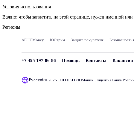
Условия использования
Важно:
чтобы заплатить на этой странице, нужен именной ил
Регионы
API ЮMoney
ЮСтрим
Защита покупателя
Безопасность 
+7 495 197-86-86
Помощь
Контакты
Вакансии
Русский
© 2026 ООО НКО «
ЮМани
». Лицензия Банка Росси