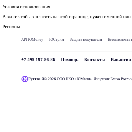
Условия использования
Важно:
чтобы заплатить на этой странице, нужен именной ил
Регионы
API ЮMoney
ЮСтрим
Защита покупателя
Безопасность 
+7 495 197-86-86
Помощь
Контакты
Вакансии
Русский
© 2026 ООО НКО «
ЮМани
». Лицензия Банка Росси