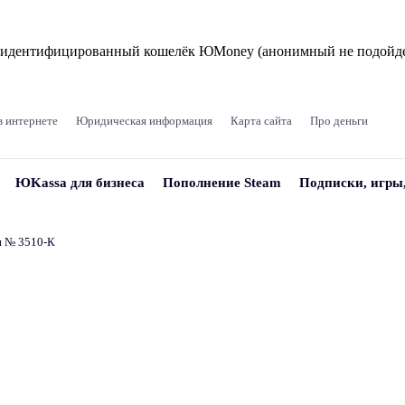
и идентифицированный кошелёк ЮMoney (анонимный не подойде
в интернете
Юридическая информация
Карта сайта
Про деньги
ЮKassa для бизнеса
Пополнение Steam
Подписки, игры
и № 3510‑К