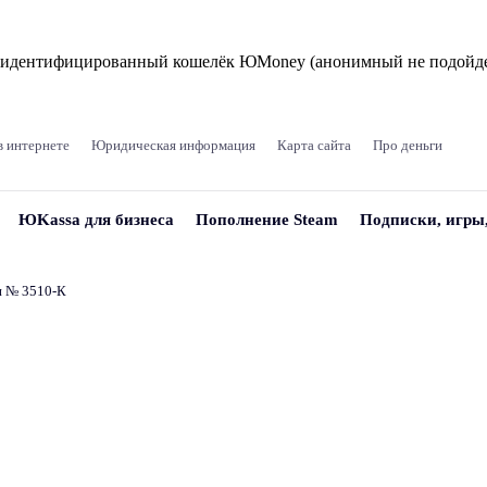
и идентифицированный кошелёк ЮMoney (анонимный не подойде
в интернете
Юридическая информация
Карта сайта
Про деньги
ЮKassa для бизнеса
Пополнение Steam
Подписки, игры
и № 3510‑К