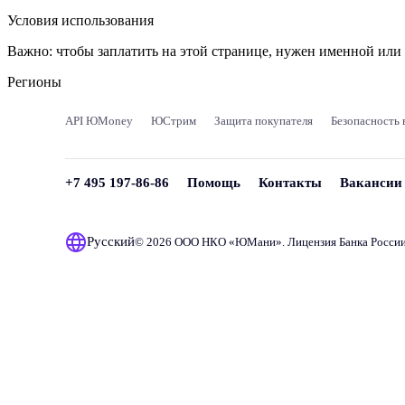
Условия использования
Важно:
чтобы заплатить на этой странице, нужен именной ил
Регионы
API ЮMoney
ЮСтрим
Защита покупателя
Безопасность 
+7 495 197-86-86
Помощь
Контакты
Вакансии
Русский
© 2026 ООО НКО «
ЮМани
». Лицензия Банка Росси