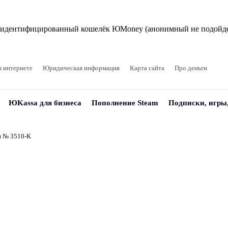
и идентифицированный кошелёк ЮMoney (анонимный не подойде
в интернете
Юридическая информация
Карта сайта
Про деньги
ЮKassa для бизнеса
Пополнение Steam
Подписки, игры
и № 3510‑К