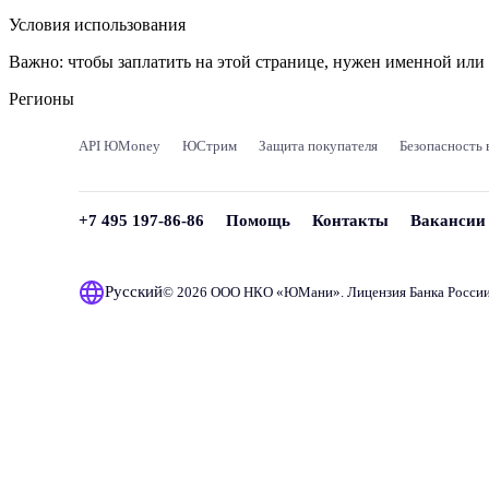
Условия использования
Важно:
чтобы заплатить на этой странице, нужен именной ил
Регионы
API ЮMoney
ЮСтрим
Защита покупателя
Безопасность 
+7 495 197-86-86
Помощь
Контакты
Вакансии
Русский
© 2026 ООО НКО «
ЮМани
». Лицензия Банка Росси