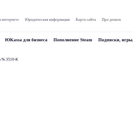
в интернете
Юридическая информация
Карта сайта
Про деньги
ЮKassa для бизнеса
Пополнение Steam
Подписки, игры
и № 3510‑К