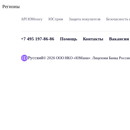
Регионы
API ЮMoney
ЮСтрим
Защита покупателя
Безопасность 
+7 495 197-86-86
Помощь
Контакты
Вакансии
Русский
© 2026 ООО НКО «
ЮМани
». Лицензия Банка Росси