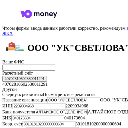
Чтобы формы ввода данных работали корректно, рекомендуем
ЖКХ
ООО "УК"СВЕТЛОВА
Ваше ФИО
Расчётный счёт
40702810602530011291
40702810602530011291
Другой
Свернуть реквизиты
Посмотреть все реквизиты
Название организации
ООО "УК"С
ИНН
2209034968
Банк получателя
АЛТАЙСКОЕ ОТДЕ
БИК
040173604
Корр. счёт
30101810200000000604