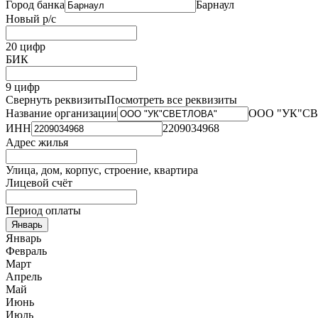
Город банка
Барнаул
Новый р/с
20 цифр
БИК
9 цифр
Свернуть реквизиты
Посмотреть все реквизиты
Название организации
ООО "УК"С
ИНН
2209034968
Адрес жилья
Улица, дом, корпус, строение, квартира
Лицевой счёт
Период оплаты
Январь
Январь
Февраль
Март
Апрель
Май
Июнь
Июль