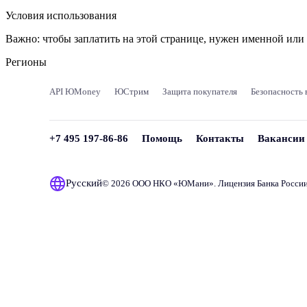
Условия использования
Важно:
чтобы заплатить на этой странице, нужен именной ил
Регионы
API ЮMoney
ЮСтрим
Защита покупателя
Безопасность 
+7 495 197-86-86
Помощь
Контакты
Вакансии
Русский
© 2026 ООО НКО «
ЮМани
». Лицензия Банка Росси