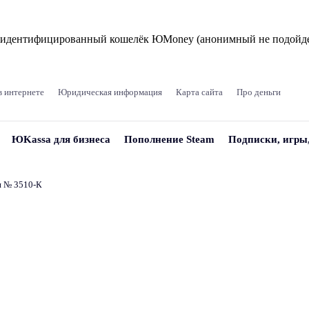
и идентифицированный кошелёк ЮMoney (анонимный не подойде
в интернете
Юридическая информация
Карта сайта
Про деньги
ЮKassa для бизнеса
Пополнение Steam
Подписки, игры
и № 3510‑К