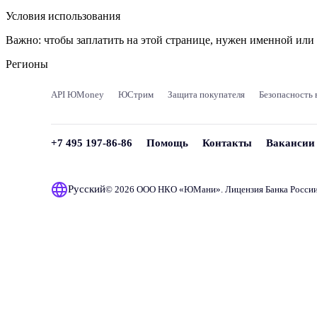
Условия использования
Важно:
чтобы заплатить на этой странице, нужен именной ил
Регионы
API ЮMoney
ЮСтрим
Защита покупателя
Безопасность 
+7 495 197-86-86
Помощь
Контакты
Вакансии
Русский
© 2026 ООО НКО «
ЮМани
». Лицензия Банка Росси