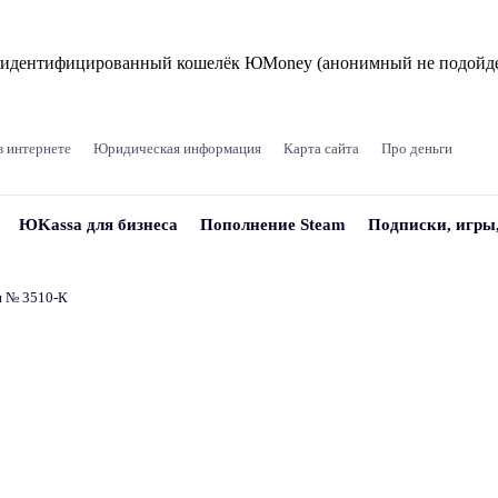
и идентифицированный кошелёк ЮMoney (анонимный не подойде
в интернете
Юридическая информация
Карта сайта
Про деньги
ЮKassa для бизнеса
Пополнение Steam
Подписки, игры
и № 3510‑К