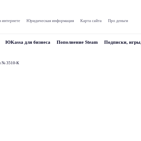
в интернете
Юридическая информация
Карта сайта
Про деньги
ЮKassa для бизнеса
Пополнение Steam
Подписки, игры
и № 3510‑К