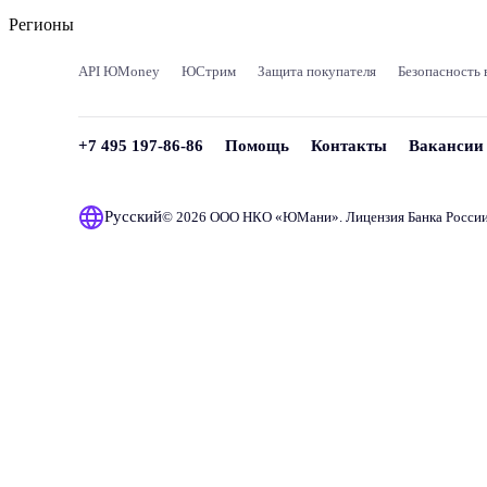
Регионы
API ЮMoney
ЮСтрим
Защита покупателя
Безопасность 
+7 495 197-86-86
Помощь
Контакты
Вакансии
Русский
© 2026 ООО НКО «
ЮМани
». Лицензия Банка Росси