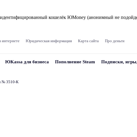
и идентифицированный кошелёк ЮMoney (анонимный не подойде
в интернете
Юридическая информация
Карта сайта
Про деньги
ЮKassa для бизнеса
Пополнение Steam
Подписки, игры
и № 3510‑К