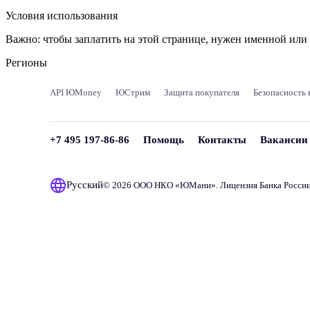
Условия использования
Важно:
чтобы заплатить на этой странице, нужен именной ил
Регионы
API ЮMoney
ЮСтрим
Защита покупателя
Безопасность 
+7 495 197-86-86
Помощь
Контакты
Вакансии
Русский
© 2026 ООО НКО «
ЮМани
». Лицензия Банка Росси