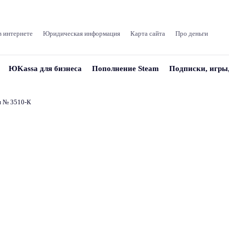
в интернете
Юридическая информация
Карта сайта
Про деньги
ЮKassa для бизнеса
Пополнение Steam
Подписки, игры
и № 3510‑К