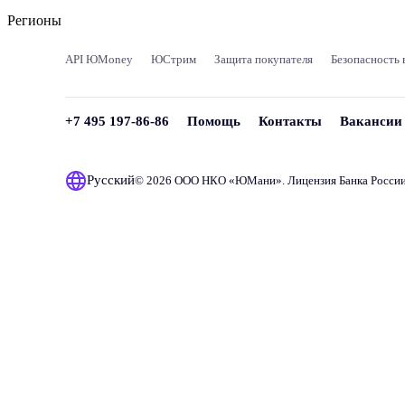
Регионы
API ЮMoney
ЮСтрим
Защита покупателя
Безопасность 
+7 495 197-86-86
Помощь
Контакты
Вакансии
Русский
© 2026 ООО НКО «
ЮМани
». Лицензия Банка Росси