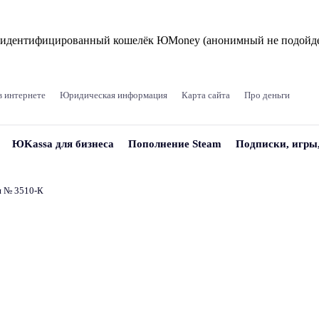
и идентифицированный кошелёк ЮMoney (анонимный не подойде
в интернете
Юридическая информация
Карта сайта
Про деньги
ЮKassa для бизнеса
Пополнение Steam
Подписки, игры
и № 3510‑К