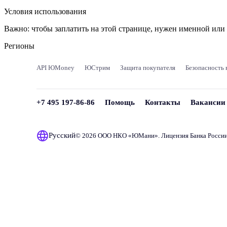
Условия использования
Важно:
чтобы заплатить на этой странице, нужен именной ил
Регионы
API ЮMoney
ЮСтрим
Защита покупателя
Безопасность 
+7 495 197-86-86
Помощь
Контакты
Вакансии
Русский
© 2026 ООО НКО «
ЮМани
». Лицензия Банка Росси